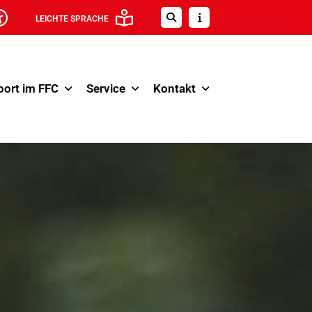
LEICHTE SPRACHE
port im FFC
Service
Kontakt