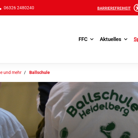
06326 2480240
BARRIEREFREIHEIT
FFC
Aktuelles
S
e und mehr
Ballschule