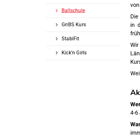
von
Ballschule
Die
GriBS Kurs
in 
frü
StabiFit
Wir 
Kick’n Girls
Län
Kur
Wei
Ak
Wer
4-6
Wan
imm