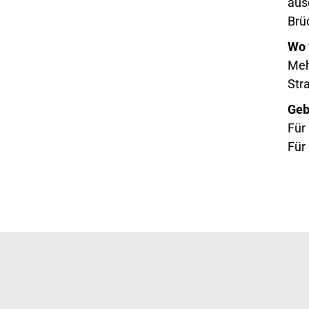
aus
Brü
Wo 
Meh
Str
Geb
Für
Für