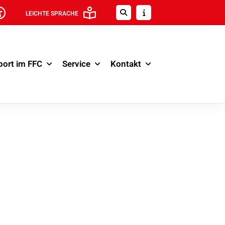
LEICHTE SPRACHE
port im FFC
Service
Kontakt