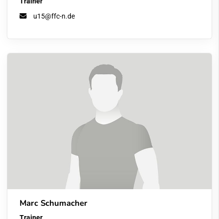
Trainer
u15@ffc-n.de
Marc Schumacher
Trainer