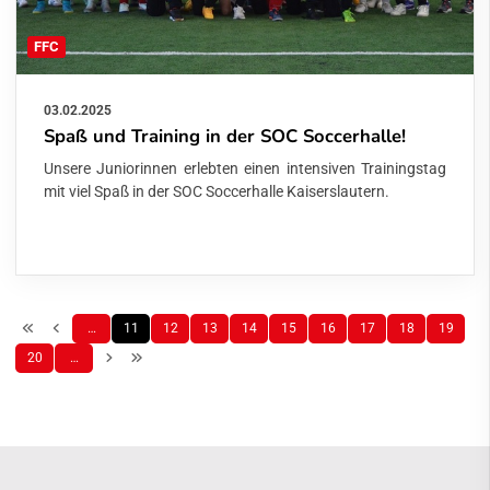
FFC
03.02.2025
Spaß und Training in der SOC Soccerhalle!
Unsere Juniorinnen erlebten einen intensiven Trainingstag
mit viel Spaß in der SOC Soccerhalle Kaiserslautern.
…
11
12
13
14
15
16
17
18
19
20
…