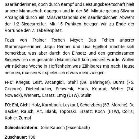
Saarländerinnen, doch durch Kampf und Leistungsbereitschaft hielt
unsere Mannschaft dagegen und in der 86. Minute gelang Silvana
Arcangioli durch ein Missverständnis der saarländischen Abwehr
der 1:2 Siegestreffer. Mit 15 Punkten belegen wir zu Ende der
Vorrunde den 7. Tabellenplatz.
Fazit von Trainer Torben Meyer: Das Fehlen unserer
Stammspielerinnen Jaqui Renner und Lisa Egelhof machte sich
bemerkbar, was aber durch den Einsatz und den gemeinsamen
Siegeswillen der gesamten Mannschaft kompensiert wurde. Wollen
wir nächste Woche in Hoffenheim was Zählbares mit nach Hause
nehmen, müssen wir spielerisch etwas mehr zulegen.
FFC:
Krieger, Leist, Arcangioli, Stahl (89. Behringer), Dums (75.
Grignon), Diefenbacher, Schwenk, Hans, Konrad, Weber (74.
Nowack), Wernert,. Ersatz: Emig (ETW), Stulin
FC:
Ehl, Giehl, Holz, Karnbach, Leykauf, Scherzberg (67. Morche), De
Backer, Rauch, Alt, Blank, Toporski. Ersatz: Koch (ETW), Collisi,
Kohler, Zumpf
Schiedsrichterin:
Doris Kausch (Essenbach)
Zuschauer:
130