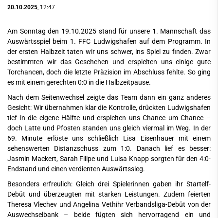
20.10.2025
, 12:47
Am Sonntag den 19.10.2025 stand für unsere 1. Mannschaft das
Auswärtsspiel beim 1. FFC Ludwigshafen auf dem Programm. In
der ersten Halbzeit taten wir uns schwer, ins Spiel zu finden. Zwar
bestimmten wir das Geschehen und erspielten uns einige gute
Torchancen, doch die letzte Präzision im Abschluss fehlte. So ging
es mit einem gerechten 0:0 in die Halbzeitpause.
Nach dem Seitenwechsel zeigte das Team dann ein ganz anderes
Gesicht: Wir übernahmen klar die Kontrolle, drückten Ludwigshafen
tief in die eigene Hälfte und erspielten uns Chance um Chance –
doch Latte und Pfosten standen uns gleich viermal im Weg. In der
69. Minute erlöste uns schließlich Lisa Eisenhauer mit einem
sehenswerten Distanzschuss zum 1:0. Danach lief es besser:
Jasmin Mackert, Sarah Filipe und Luisa Knapp sorgten für den 4:0-
Endstand und einen verdienten Auswärtssieg.
Besonders erfreulich: Gleich drei Spielerinnen gaben ihr Startelf-
Debüt und überzeugten mit starken Leistungen. Zudem feierten
Theresa Vlechev und Angelina Vethihr Verbandsliga-Debüt von der
Auswechselbank – beide fügten sich hervorragend ein und