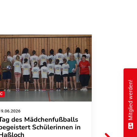
Mitglied werden!
FC
FFC
19.06.2026
01.06.2026
Tag des Mädchenfußballs
Danke d
begeistert Schülerinnen in
FFC Jugendl
Haßloch