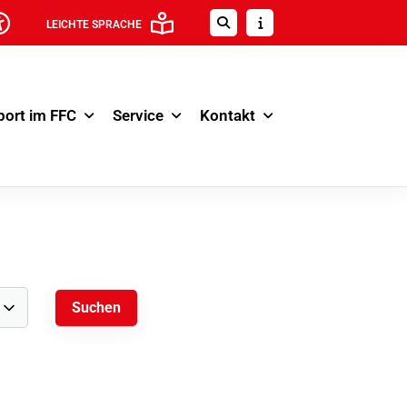
LEICHTE SPRACHE
port im FFC
Service
Kontakt