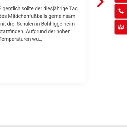
Hoffmann u
Eigentlich sollte der diesjährige Tag
Thomas Fo
des Mädchenfußballs gemeinsam
den 30.05. 
mit drei Schulen in Böhl-Iggelheim
Nationalma
stattfinden. Aufgrund der hohen
Finnla…
Temperaturen wu…