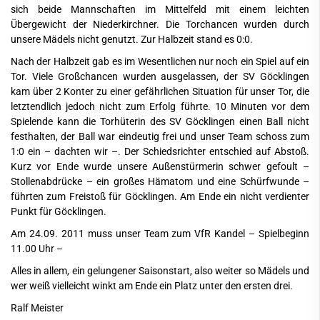
sich beide Mannschaften im Mittelfeld mit einem leichten
Übergewicht der Niederkirchner. Die Torchancen wurden durch
unsere Mädels nicht genutzt. Zur Halbzeit stand es 0:0.
Nach der Halbzeit gab es im Wesentlichen nur noch ein Spiel auf ein
Tor. Viele Großchancen wurden ausgelassen, der SV Göcklingen
kam über 2 Konter zu einer gefährlichen Situation für unser Tor, die
letztendlich jedoch nicht zum Erfolg führte. 10 Minuten vor dem
Spielende kann die Torhüterin des SV Göcklingen einen Ball nicht
festhalten, der Ball war eindeutig frei und unser Team schoss zum
1:0 ein – dachten wir –. Der Schiedsrichter entschied auf Abstoß.
Kurz vor Ende wurde unsere Außenstürmerin schwer gefoult –
Stollenabdrücke – ein großes Hämatom und eine Schürfwunde –
führten zum Freistoß für Göcklingen. Am Ende ein nicht verdienter
Punkt für Göcklingen.
Am 24.09. 2011 muss unser Team zum VfR Kandel – Spielbeginn
11.00 Uhr –
Alles in allem, ein gelungener Saisonstart, also weiter so Mädels und
wer weiß vielleicht winkt am Ende ein Platz unter den ersten drei.
Ralf Meister