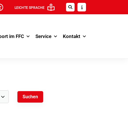
LEICHTE SPRACHE
port im FFC
Service
Kontakt