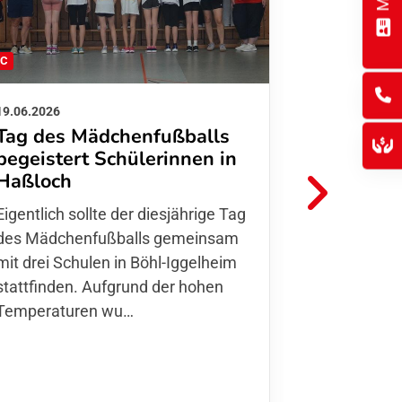
FC
FFC
19.06.2026
01.06.2026
Tag des Mädchenfußballs
Danke d
begeistert Schülerinnen in
FFC Jugendl
Haßloch
Hoffmann u
Eigentlich sollte der diesjährige Tag
Thomas Fo
des Mädchenfußballs gemeinsam
den 30.05. 
mit drei Schulen in Böhl-Iggelheim
Nationalma
stattfinden. Aufgrund der hohen
Finnla…
Temperaturen wu…