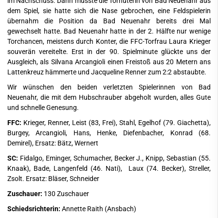
im Nachschuss. Dann musste die Torhüterin von Bad Neuenahr aus
dem Spiel, sie hatte sich die Nase gebrochen, eine Feldspielerin
übernahm die Position da Bad Neuenahr bereits drei Mal
gewechselt hatte. Bad Neuenahr hatte in der 2. Hälfte nur wenige
Torchancen, meistens durch Konter, die FFC-Torfrau Laura Krieger
souverän vereitelte. Erst in der 90. Spielminute glückte uns der
Ausgleich, als Silvana Arcangioli einen Freistoß aus 20 Metern ans
Lattenkreuz hämmerte und Jacqueline Renner zum 2:2 abstaubte.
Wir wünschen den beiden verletzten Spielerinnen von Bad
Neuenahr, die mit dem Hubschrauber abgeholt wurden, alles Gute
und schnelle Genesung.
FFC:
Krieger, Renner, Leist (83, Frei), Stahl, Egelhof (79. Giachetta),
Burgey, Arcangioli, Hans, Henke, Diefenbacher, Konrad (68.
Demirel), Ersatz: Bätz, Wernert
SC:
Fidalgo, Eminger, Schumacher, Becker J., Knipp, Sebastian (55.
Knaak), Bade, Langenfeld (46. Nati), Laux (74. Becker), Streller,
Zsolt. Ersatz: Bläser, Schneider
Zuschauer:
130 Zuschauer
Schiedsrichterin:
Annette Raith (Ansbach)