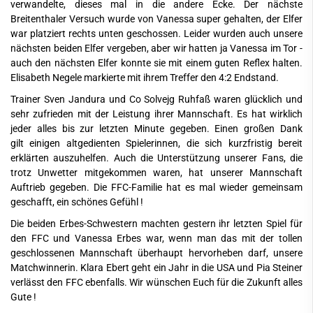
verwandelte, dieses mal in die andere Ecke. Der nächste
Breitenthaler Versuch wurde von Vanessa super gehalten, der Elfer
war platziert rechts unten geschossen. Leider wurden auch unsere
nächsten beiden Elfer vergeben, aber wir hatten ja Vanessa im Tor -
auch den nächsten Elfer konnte sie mit einem guten Reflex halten.
Elisabeth Negele markierte mit ihrem Treffer den 4:2 Endstand.
Trainer Sven Jandura und Co Solvejg Ruhfaß waren glücklich und
sehr zufrieden mit der Leistung ihrer Mannschaft. Es hat wirklich
jeder alles bis zur letzten Minute gegeben. Einen großen Dank
gilt einigen altgedienten Spielerinnen, die sich kurzfristig bereit
erklärten auszuhelfen. Auch die Unterstützung unserer Fans, die
trotz Unwetter mitgekommen waren, hat unserer Mannschaft
Auftrieb gegeben. Die FFC-Familie hat es mal wieder gemeinsam
geschafft, ein schönes Gefühl !
Die beiden Erbes-Schwestern machten gestern ihr letzten Spiel für
den FFC und Vanessa Erbes war, wenn man das mit der tollen
geschlossenen Mannschaft überhaupt hervorheben darf, unsere
Matchwinnerin. Klara Ebert geht ein Jahr in die USA und Pia Steiner
verlässt den FFC ebenfalls. Wir wünschen Euch für die Zukunft alles
Gute !