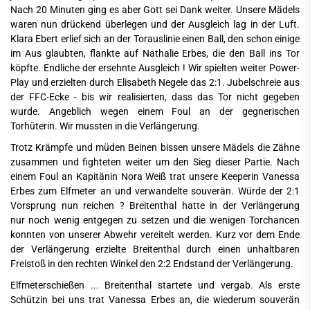
Nach 20 Minuten ging es aber Gott sei Dank weiter. Unsere Mädels
waren nun drückend überlegen und der Ausgleich lag in der Luft.
Klara Ebert erlief sich an der Torauslinie einen Ball, den schon einige
im Aus glaubten, flankte auf Nathalie Erbes, die den Ball ins Tor
köpfte. Endliche der ersehnte Ausgleich ! Wir spielten weiter Power-
Play und erzielten durch Elisabeth Negele das 2:1. Jubelschreie aus
der FFC-Ecke - bis wir realisierten, dass das Tor nicht gegeben
wurde. Angeblich wegen einem Foul an der gegnerischen
Torhüterin. Wir mussten in die Verlängerung.
Trotz Krämpfe und müden Beinen bissen unsere Mädels die Zähne
zusammen und fighteten weiter um den Sieg dieser Partie. Nach
einem Foul an Kapitänin Nora Weiß trat unsere Keeperin Vanessa
Erbes zum Elfmeter an und verwandelte souverän. Würde der 2:1
Vorsprung nun reichen ? Breitenthal hatte in der Verlängerung
nur noch wenig entgegen zu setzen und die wenigen Torchancen
konnten von unserer Abwehr vereitelt werden. Kurz vor dem Ende
der Verlängerung erzielte Breitenthal durch einen unhaltbaren
Freistoß in den rechten Winkel den 2:2 Endstand der Verlängerung.
Elfmeterschießen ... Breitenthal startete und vergab. Als erste
Schützin bei uns trat Vanessa Erbes an, die wiederum souverän