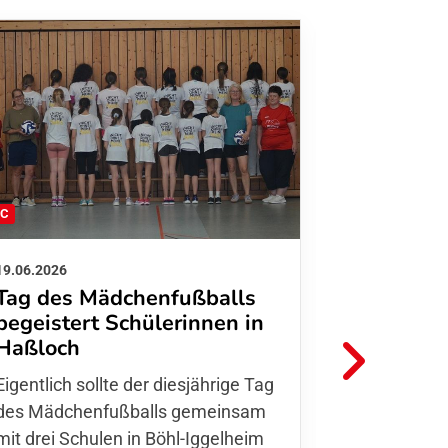
FC
FFC
19.06.2026
01.06.2026
Tag des Mädchenfußballs
Danke d
begeistert Schülerinnen in
FFC Jugendl
Haßloch
Hoffmann u
Eigentlich sollte der diesjährige Tag
Thomas Fo
des Mädchenfußballs gemeinsam
den 30.05. 
mit drei Schulen in Böhl-Iggelheim
Nationalma