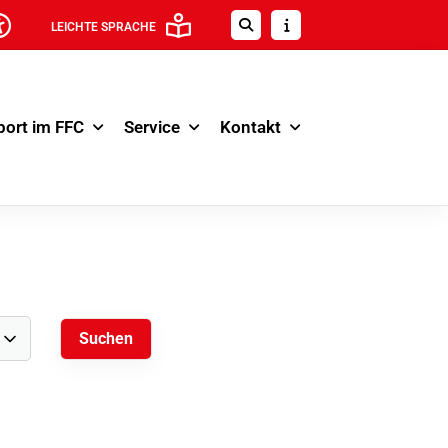
LEICHTE SPRACHE
port im FFC
Service
Kontakt