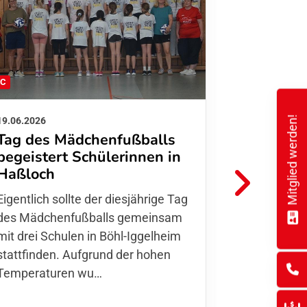
FC
FFC
Mitglied werden!
19.06.2026
01.06.2026
Tag des Mädchenfußballs
Danke d
begeistert Schülerinnen in
FFC Jugendl
Haßloch
Hoffmann u
Eigentlich sollte der diesjährige Tag
Thomas Fo
des Mädchenfußballs gemeinsam
den 30.05. 
mit drei Schulen in Böhl-Iggelheim
Nationalma
stattfinden. Aufgrund der hohen
Finnla…
Temperaturen wu…