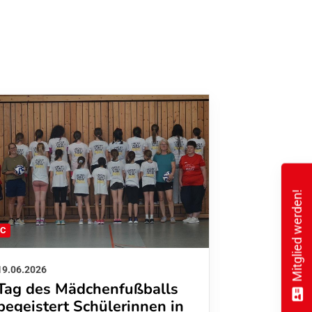
Mitglied werden!
FC
FFC
19.06.2026
01.06.2026
Tag des Mädchenfußballs
Danke d
begeistert Schülerinnen in