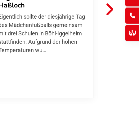
FFC Jugendl
Haßloch
Hoffmann u
Eigentlich sollte der diesjährige Tag
Thomas Fo
des Mädchenfußballs gemeinsam
den 30.05. 
mit drei Schulen in Böhl-Iggelheim
Nationalma
stattfinden. Aufgrund der hohen
Finnla…
Temperaturen wu…