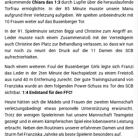
ankommende
Chiara das 1:3
durch Lupfer über die herauslaufende
Torfrau ermöglichte. In der 85 Minute musste unsere Manu
aufgrund Ihrer Verletzung aufgeben. Wir spielten unbeeindruckt mit
10 Frauen weiter auf das Busenberger Tor.
In der 91. Spielminute setzten Biggi und Christine zum Angriff an.
Leider musste nach einem Zusammenstoß mit der Verteidigerin
auch Christine den Platz zur Behandlung verlassen, so dass wir nun
nur noch zu neunt den Druck auf die 11 Damen des SCB
aufrechterhielten.
Nach einem weiteren Foul der Busenberger Girls legte sich Franzi
das Leder in der 2ten Minute der Nachspielzeit zu einem Freistoß
aus rund 40 m Entfernung zurecht. Der gute Trainingszustand von
Franziska wurde an dem folgenden Power-Schuss ins Tor des SCB
sichtbar.
1:4 Endstand für den FFC!
Heute hätten sich die Mädels und Frauen der zweiten Mannschaft
verletzungsbedingt etwas personelle Unterstützung erwünscht.
Trotz der wenigen Spielerinnen hat unsere Mannschaft Teamgeist
gezeigt und in einem kämpferischen Spiel eine lobenswerte Leistung
erbracht. Neben den Routiniers unserer erfahrenen Damen und dem
Sturm fiel Franziska Jahnke als beste Spielerin besonders auf.