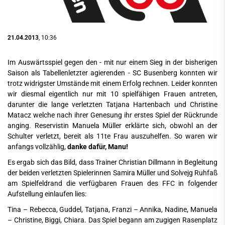
21.04.2013
, 10:36
Im Auswärtsspiel gegen den - mit nur einem Sieg in der bisherigen
Saison als Tabellenletzter agierenden - SC Busenberg konnten wir
trotz widrigster Umstände mit einem Erfolg rechnen. Leider konnten
wir diesmal eigentlich nur mit 10 spielfähigen Frauen antreten,
darunter die lange verletzten Tatjana Hartenbach und Christine
Matacz welche nach ihrer Genesung ihr erstes Spiel der Rückrunde
anging. Reservistin Manuela Müller erklärte sich, obwohl an der
Schulter verletzt, bereit als 11te Frau auszuhelfen. So waren wir
anfangs vollzählig,
danke dafür, Manu!
Es ergab sich das Bild, dass Trainer Christian Dillmann in Begleitung
der beiden verletzten Spielerinnen Samira Müller und Solvejg Ruhfaß
am Spielfeldrand die verfügbaren Frauen des FFC in folgender
Aufstellung einlaufen lies:
Tina – Rebecca, Guddel, Tatjana, Franzi – Annika, Nadine, Manuela
– Christine, Biggi, Chiara. Das Spiel begann am zugigen Rasenplatz