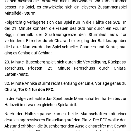
jedoch diesmal die Torhüterin nicht überwinden. Wir kamen immer
besser ins Spiel, es entwickelte sich ein cleveres Zusammenspiel
Mittelfeld - Sturm
Folgerichtig verlagerte sich das Spiel nun in die Hälfte des SCB. In
der 21. Minute konnten die Frauen des SCB nur durch ein Foul an
Biggi innerhalb der Strafraumgrenze den Sturmlauf aufs Tor
verhindern. Elfmeter durch Chiara! Leider ging der Ball knapp über
die Latte. Nun wurde das Spiel schneller, Chancen und Konter, nun
ging es Schlag auf Schlag:
23. Minute, Busenberg spielt sich durch die Verteidigung, Rückpass,
Torschuss, Pfosten. 25. Minute Fernschuss durch Chiara,
Lattenkreutz.
32. Minute Annika stürmt rechts entlang der Linie, Vorlage genau zu
Chiara,
Tor 0:1 für den FFC.!
In der Folge verflachte das Spiel, beide Mannschaften hatten bis zur
Halbzeit in etwa den gleichen Spielanteil.
Nach der Halbzeitpause kamen beide Mannschaften mit einer
deutlich aggressiveren Einstellung auf den Platz. Der FFC wollte den
Abstand erhöhen, die Busenberger den Ausgleichstreffer mit Gewalt