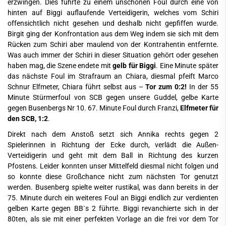
erzwingen. Dies führte zu einem unschönen Foul durch eine von
hinten auf Biggi auflaufende Verteidigerin, welches vom Schiri
offensichtlich nicht gesehen und deshalb nicht gepfiffen wurde.
Birgit ging der Konfrontation aus dem Weg indem sie sich mit dem
Rücken zum Schiri aber maulend von der Kontrahentin entfernte.
Was auch immer der Schiri in dieser Situation gehört oder gesehen
haben mag, die Szene endete mit
gelb für Biggi
. Eine Minute später
das nächste Foul im Strafraum an Chiara, diesmal pfeift Marco
Schnur Elfmeter, Chiara führt selbst aus –
Tor zum 0:2!
In der 55
Minute Stürmerfoul von SCB gegen unsere Guddel, gelbe Karte
gegen Busenbergs Nr 10. 67. Minute Foul durch Franzi,
Elfmeter für
den SCB, 1:2
.
Direkt nach dem Anstoß setzt sich Annika rechts gegen 2
Spielerinnen in Richtung der Ecke durch, verlädt die Außen-
Verteidigerin und geht mit dem Ball in Richtung des kurzen
Pfostens. Leider konnten unser Mittelfeld diesmal nicht folgen und
so konnte diese Großchance nicht zum nächsten Tor genutzt
werden. Busenberg spielte weiter rustikal, was dann bereits in der
75. Minute durch ein weiteres Foul an Biggi endlich zur verdienten
gelben Karte gegen BB`s 2 führte. Biggi revanchierte sich in der
80ten, als sie mit einer perfekten Vorlage an die frei vor dem Tor