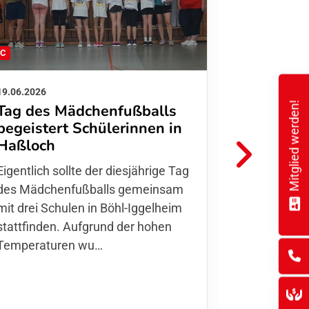
FC
FFC
19.06.2026
01.06.2026
Mitglied werden!
Tag des Mädchenfußballs
Danke d
begeistert Schülerinnen in
FFC Jugendl
Haßloch
Hoffmann u
Eigentlich sollte der diesjährige Tag
Thomas Fo
des Mädchenfußballs gemeinsam
den 30.05. 
mit drei Schulen in Böhl-Iggelheim
Nationalma
stattfinden. Aufgrund der hohen
Finnla…
Temperaturen wu…