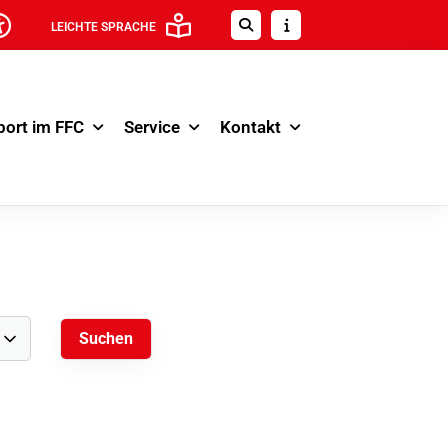
LEICHTE SPRACHE
port im FFC
Service
Kontakt