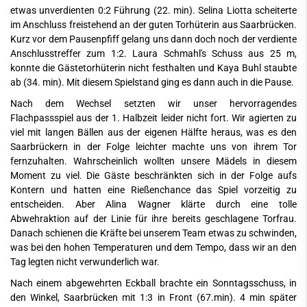
etwas unverdienten 0:2 Führung (22. min). Selina Liotta scheiterte
im Anschluss freistehend an der guten Torhüterin aus Saarbrücken.
Kurz vor dem Pausenpfiff gelang uns dann doch noch der verdiente
Anschlusstreffer zum 1:2. Laura Schmahl's Schuss aus 25 m,
konnte die Gästetorhüterin nicht festhalten und Kaya Buhl staubte
ab (34. min). Mit diesem Spielstand ging es dann auch in die Pause.
Nach dem Wechsel setzten wir unser hervorragendes
Flachpassspiel aus der 1. Halbzeit leider nicht fort. Wir agierten zu
viel mit langen Bällen aus der eigenen Hälfte heraus, was es den
Saarbrückern in der Folge leichter machte uns von ihrem Tor
fernzuhalten. Wahrscheinlich wollten unsere Mädels in diesem
Moment zu viel. Die Gäste beschränkten sich in der Folge aufs
Kontern und hatten eine Rießenchance das Spiel vorzeitig zu
entscheiden. Aber Alina Wagner klärte durch eine tolle
Abwehraktion auf der Linie für ihre bereits geschlagene Torfrau.
Danach schienen die Kräfte bei unserem Team etwas zu schwinden,
was bei den hohen Temperaturen und dem Tempo, dass wir an den
Tag legten nicht verwunderlich war.
Nach einem abgewehrten Eckball brachte ein Sonntagsschuss, in
den Winkel, Saarbrücken mit 1:3 in Front (67.min). 4 min später