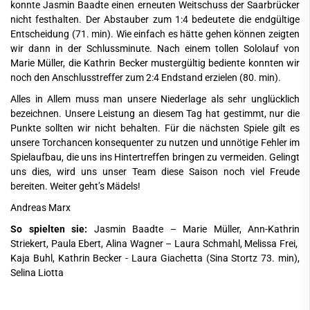
konnte Jasmin Baadte einen erneuten Weitschuss der Saarbrücker
nicht festhalten. Der Abstauber zum 1:4 bedeutete die endgültige
Entscheidung (71. min). Wie einfach es hätte gehen können zeigten
wir dann in der Schlussminute. Nach einem tollen Sololauf von
Marie Müller, die Kathrin Becker mustergültig bediente konnten wir
noch den Anschlusstreffer zum 2:4 Endstand erzielen (80. min).
Alles in Allem muss man unsere Niederlage als sehr unglücklich
bezeichnen. Unsere Leistung an diesem Tag hat gestimmt, nur die
Punkte sollten wir nicht behalten. Für die nächsten Spiele gilt es
unsere Torchancen konsequenter zu nutzen und unnötige Fehler im
Spielaufbau, die uns ins Hintertreffen bringen zu vermeiden. Gelingt
uns dies, wird uns unser Team diese Saison noch viel Freude
bereiten. Weiter geht’s Mädels!
Andreas Marx
So spielten sie:
Jasmin Baadte – Marie Müller, Ann-Kathrin
Striekert, Paula Ebert, Alina Wagner – Laura Schmahl, Melissa Frei,
Kaja Buhl, Kathrin Becker - Laura Giachetta (Sina Stortz 73. min),
Selina Liotta