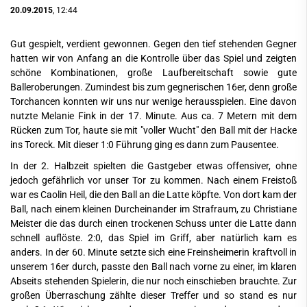
20.09.2015
, 12:44
Gut gespielt, verdient gewonnen. Gegen den tief stehenden Gegner
hatten wir von Anfang an die Kontrolle über das Spiel und zeigten
schöne Kombinationen, große Laufbereitschaft sowie gute
Balleroberungen. Zumindest bis zum gegnerischen 16er, denn große
Torchancen konnten wir uns nur wenige herausspielen. Eine davon
nutzte Melanie Fink in der 17. Minute. Aus ca. 7 Metern mit dem
Rücken zum Tor, haute sie mit "voller Wucht" den Ball mit der Hacke
ins Toreck. Mit dieser 1:0 Führung ging es dann zum Pausentee.
In der 2. Halbzeit spielten die Gastgeber etwas offensiver, ohne
jedoch gefährlich vor unser Tor zu kommen. Nach einem Freistoß
war es Caolin Heil, die den Ball an die Latte köpfte. Von dort kam der
Ball, nach einem kleinen Durcheinander im Strafraum, zu Christiane
Meister die das durch einen trockenen Schuss unter die Latte dann
schnell auflöste. 2:0, das Spiel im Griff, aber natürlich kam es
anders. In der 60. Minute setzte sich eine Freinsheimerin kraftvoll in
unserem 16er durch, passte den Ball nach vorne zu einer, im klaren
Abseits stehenden Spielerin, die nur noch einschieben brauchte. Zur
großen Überraschung zählte dieser Treffer und so stand es nur