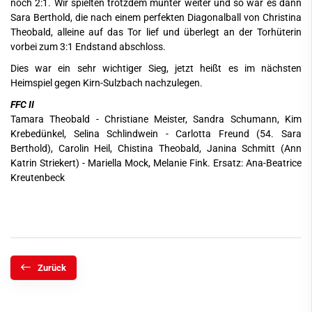
noch 2:1. Wir spielten trotzdem munter weiter und so war es dann
Sara Berthold, die nach einem perfekten Diagonalball von Christina
Theobald, alleine auf das Tor lief und überlegt an der Torhüterin
vorbei zum 3:1 Endstand abschloss.
Dies war ein sehr wichtiger Sieg, jetzt heißt es im nächsten
Heimspiel gegen Kirn-Sulzbach nachzulegen.
FFC II
Tamara Theobald - Christiane Meister, Sandra Schumann, Kim
Krebedünkel, Selina Schlindwein - Carlotta Freund (54. Sara
Berthold), Carolin Heil, Chistina Theobald, Janina Schmitt (Ann
Katrin Striekert) - Mariella Mock, Melanie Fink. Ersatz: Ana-Beatrice
Kreutenbeck
Zurück