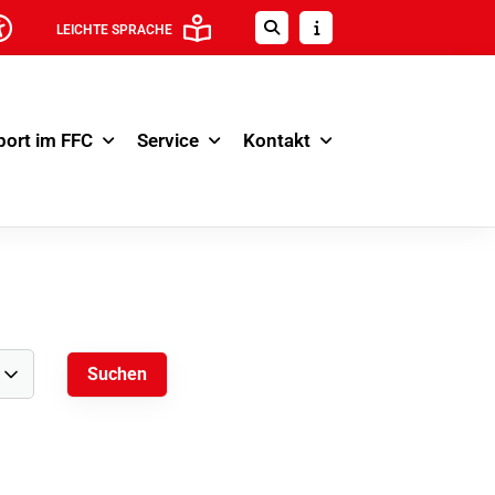
LEICHTE SPRACHE
port im FFC
Service
Kontakt