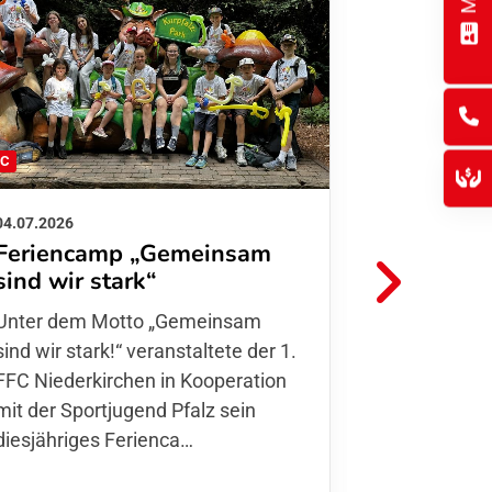
FC
FFC
04.07.2026
26.06.2026
Feriencamp „Gemeinsam
Informat
sind wir stark“
Hitzelag
Unter dem Motto „Gemeinsam sind
Aufgrund d
wir stark!“ veranstaltete der 1. FFC
Temperatur
Niederkirchen in Kooperation mit
Verantwort
der Sportjugend Pfalz sein
unserer Mit
diesjähriges Ferienca…
entschiede
Kurse
,…