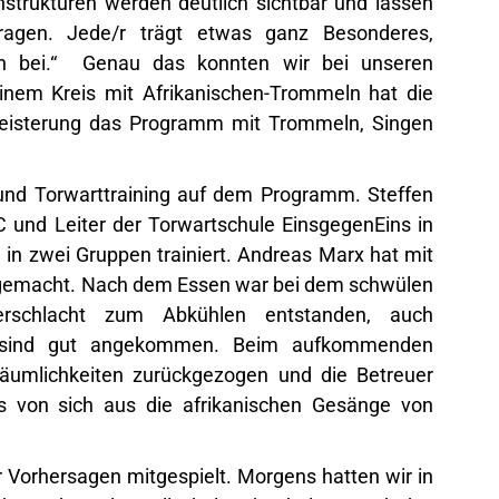
nstrukturen werden deutlich sichtbar und lassen
tragen. Jede/r trägt etwas ganz Besonderes,
n bei.“ Genau das konnten wir bei unseren
nem Kreis mit Afrikanischen-Trommeln hat die
geisterung das Programm mit Trommeln, Singen
nd Torwarttraining auf dem Programm. Steffen
C und Leiter der Torwartschule EinsgegenEins in
 in zwei Gruppen trainiert. Andreas Marx hat mit
g gemacht. Nach dem Essen war bei dem schwülen
rschlacht zum Abkühlen entstanden, auch
 sind gut angekommen. Beim aufkommenden
äumlichkeiten zurückgezogen und die Betreuer
ids von sich aus die afrikanischen Gesänge von
r Vorhersagen mitgespielt. Morgens hatten wir in