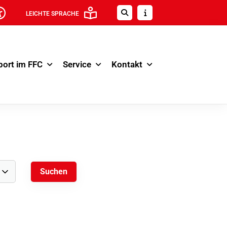
LEICHTE SPRACHE
port im FFC
Service
Kontakt