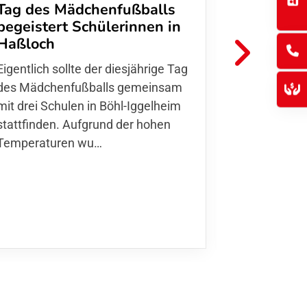
Tag des Mädchenfußballs
Danke d
begeistert Schülerinnen in
FFC Jugendl
Haßloch
Hoffmann u
Eigentlich sollte der diesjährige Tag
Thomas Fo
des Mädchenfußballs gemeinsam
den 30.05. 
mit drei Schulen in Böhl-Iggelheim
Nationalma
stattfinden. Aufgrund der hohen
Finnla…
Temperaturen wu…