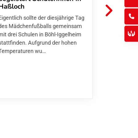
FFC Jugendl
Haßloch
Hoffmann u
Eigentlich sollte der diesjährige Tag
Thomas Fo
des Mädchenfußballs gemeinsam
den 30.05. 
mit drei Schulen in Böhl-Iggelheim
Nationalma
stattfinden. Aufgrund der hohen
Finnla…
Temperaturen wu…