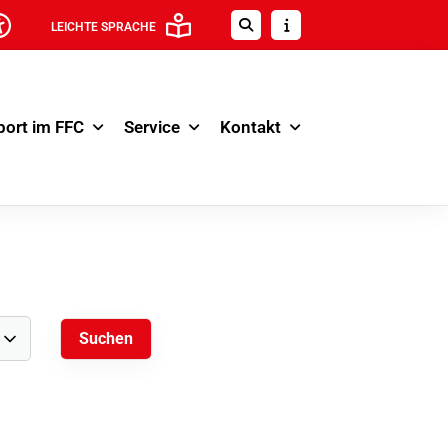
LEICHTE SPRACHE
port im FFC
Service
Kontakt