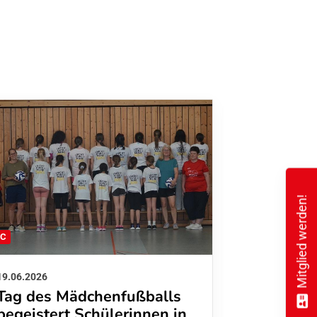
Mitglied werden!
FC
FFC
19.06.2026
01.06.2026
Tag des Mädchenfußballs
Danke d
begeistert Schülerinnen in