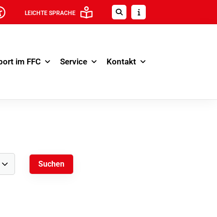
LEICHTE SPRACHE
port im FFC
Service
Kontakt