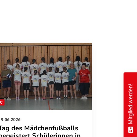
Mitglied werden!
FC
FFC
19.06.2026
01.06.2026
Tag des Mädchenfußballs
Danke d
begeistert Schülerinnen in