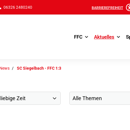
06326 2480240
BARRIEREFREIHEIT
FFC
Aktuelles
S
-News
SC Siegelbach - FFC 1:3