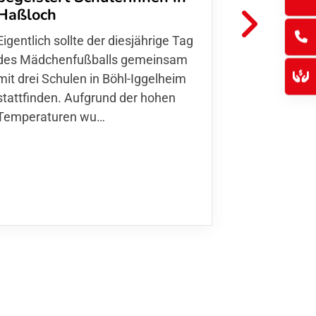
FFC Jugendl
Haßloch
Hoffmann u
Eigentlich sollte der diesjährige Tag
Thomas Fo
des Mädchenfußballs gemeinsam
den 30.05. 
mit drei Schulen in Böhl-Iggelheim
Nationalma
stattfinden. Aufgrund der hohen
Finnla…
Temperaturen wu…