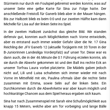
Stürmerin nur durch ein Foulspiel gebremst werden konnte, was auf
unserer Seite eine gelbe Karte für Sina zur Folge hatte. Der
anschließende Freistoß für Ganerb blieb aber in der Mauer hängen.
Bis zur Halbzeit blieb es beim 0:0 und zur zweiten Hälfte kam dann
Michelle für Lisa auf der linken Seite ins Spiel.
In der zweiten Halbzeit zunächst das gleiche Bild. Wir standen
defensiv gut, konnten auch Möglichkeiten nach Vorne entwickeln,
aber es entstand auch immer wieder Gefahr über die Nr. 17 Gina
Reichling der JFV Ganerb 12 (aktuelle Torjägerin mit 33 Toren in der
B-Juniorinnen Landesliga Vorderpfalz) auf unser Tor. Diese war es
dann auch, die in der 46.Minute die 0:1 Führung erzielen konnte, als
sie durch die Abwehr gekommen ist und den Ball ins rechte Eck an
unserer Torfrau Laura vorbei platzierte. Die Mädels gaben jedoch
nicht auf, Lili und Luisa schalteten sich immer wieder mit nach
Vorne im Mittelfeld mit ein, Paulina oftmals über die rechte Seite
zusammen mit Emma, sowie Selin auf der linken Seite. Ein
Durchkommen durch die Abwehrkette war aber kaum möglich und
hochkarätige Chancen aus dem Spiel heraus ergaben sich kaum.
Sina hat nach Zusammenspiel mit Sarah eine Schußmöglichkeit aus
knapp 15 Metern, welche aber am Tor vorbeiging und lange Bälle