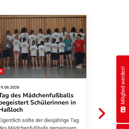
Mitglied werden!
FC
FFC
19.06.2026
01.06.2026
Tag des Mädchenfußballs
Danke d
begeistert Schülerinnen in
FFC Jugendl
Haßloch
Hoffmann u
Eigentlich sollte der diesjährige Tag
Thomas Fo
des Mädchenfußballs gemeinsam