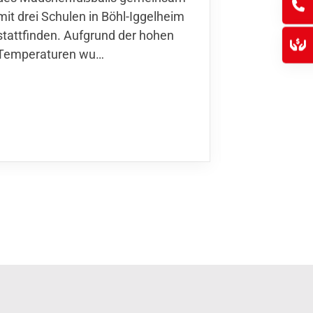
den 30.05. 
mit drei Schulen in Böhl-Iggelheim
Nationalma
stattfinden. Aufgrund der hohen
Finnla…
Temperaturen wu…