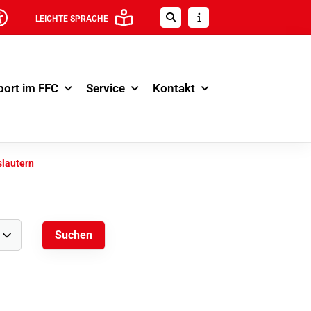
LEICHTE SPRACHE
port im FFC
Service
Kontakt
slautern