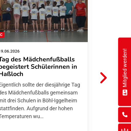
FC
FFC
Mitglied werden!
19.06.2026
01.06.2026
Tag des Mädchenfußballs
Danke d
begeistert Schülerinnen in
FFC Jugendl
Haßloch
Hoffmann u
Eigentlich sollte der diesjährige Tag
Thomas Fo
des Mädchenfußballs gemeinsam
den 30.05. 
mit drei Schulen in Böhl-Iggelheim
Nationalma
stattfinden. Aufgrund der hohen
Finnla…
Temperaturen wu…