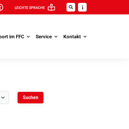
LEICHTE SPRACHE
port im FFC
Service
Kontakt