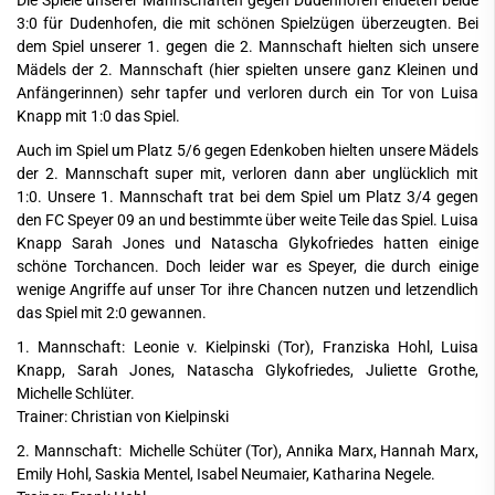
Die Spiele unserer Mannschaften gegen Dudenhofen endeten beide
3:0 für Dudenhofen, die mit schönen Spielzügen überzeugten. Bei
dem Spiel unserer 1. gegen die 2. Mannschaft hielten sich unsere
Mädels der 2. Mannschaft (hier spielten unsere ganz Kleinen und
Anfängerinnen) sehr tapfer und verloren durch ein Tor von Luisa
Knapp mit 1:0 das Spiel.
Auch im Spiel um Platz 5/6 gegen Edenkoben hielten unsere Mädels
der 2. Mannschaft super mit, verloren dann aber unglücklich mit
1:0. Unsere 1. Mannschaft trat bei dem Spiel um Platz 3/4 gegen
den FC Speyer 09 an und bestimmte über weite Teile das Spiel. Luisa
Knapp Sarah Jones und Natascha Glykofriedes hatten einige
schöne Torchancen. Doch leider war es Speyer, die durch einige
wenige Angriffe auf unser Tor ihre Chancen nutzen und letzendlich
das Spiel mit 2:0 gewannen.
1. Mannschaft: Leonie v. Kielpinski (Tor), Franziska Hohl, Luisa
Knapp, Sarah Jones, Natascha Glykofriedes, Juliette Grothe,
Michelle Schlüter.
Trainer: Christian von Kielpinski
2. Mannschaft: Michelle Schüter (Tor), Annika Marx, Hannah Marx,
Emily Hohl, Saskia Mentel, Isabel Neumaier, Katharina Negele.