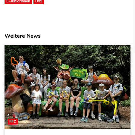
E-Juniorinnen
Ü32
Weitere News
FFC