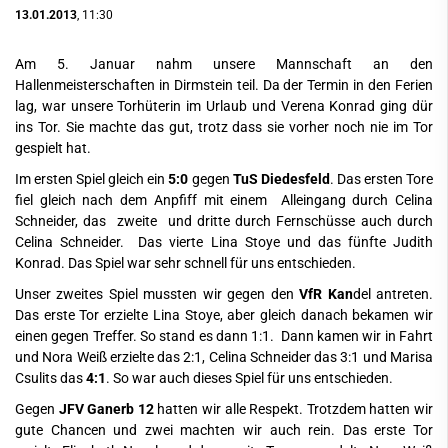
13.01.2013
, 11:30
Am 5. Januar nahm unsere Mannschaft an den
Hallenmeisterschaften in Dirmstein teil. Da der Termin in den Ferien
lag, war unsere Torhüterin im Urlaub und Verena Konrad ging dür
ins Tor. Sie machte das gut, trotz dass sie vorher noch nie im Tor
gespielt hat.
Im ersten Spiel gleich ein
5:0
gegen
TuS Diedesfeld
. Das ersten Tore
fiel gleich nach dem Anpfiff mit einem Alleingang durch Celina
Schneider, das zweite und dritte durch Fernschüsse auch durch
Celina Schneider. Das vierte Lina Stoye und das fünfte Judith
Konrad. Das Spiel war sehr schnell für uns entschieden.
Unser zweites Spiel mussten wir gegen den
VfR Kan
del antreten.
Das erste Tor erzielte Lina Stoye, aber gleich danach bekamen wir
einen gegen Treffer. So stand es dann 1:1. Dann kamen wir in Fahrt
und Nora Weiß erzielte das 2:1, Celina Schneider das 3:1 und Marisa
Csulits das
4:1
. So war auch dieses Spiel für uns entschieden.
Gegen
JFV Ganerb 12
hatten wir alle Respekt. Trotzdem hatten wir
gute Chancen und zwei machten wir auch rein. Das erste Tor