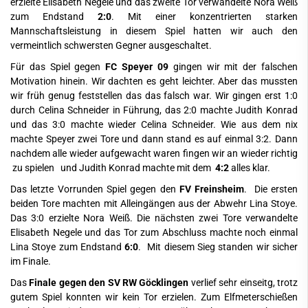
erzielte Elisabeth Negele und das zweite Tor verwandelte Nora Weiß
zum Endstand
2:0
. Mit einer konzentrierten starken
Mannschaftsleistung in diesem Spiel hatten wir auch den
vermeintlich schwersten Gegner ausgeschaltet.
Für das Spiel gegen
FC Speyer 09
gingen wir mit der falschen
Motivation hinein. Wir dachten es geht leichter. Aber das mussten
wir früh genug feststellen das das falsch war. Wir gingen erst 1:0
durch Celina Schneider in Führung, das 2:0 machte Judith Konrad
und das 3:0 machte wieder Celina Schneider. Wie aus dem nix
machte Speyer zwei Tore und dann stand es auf einmal 3:2. Dann
nachdem alle wieder aufgewacht waren fingen wir an wieder richtig
zu spielen und Judith Konrad machte mit dem
4:2
alles klar.
Das letzte Vorrunden Spiel gegen den
FV Freinsheim
. Die ersten
beiden Tore machten mit Alleingängen aus der Abwehr Lina Stoye.
Das 3:0 erzielte Nora Weiß. Die nächsten zwei Tore verwandelte
Elisabeth Negele und das Tor zum Abschluss machte noch einmal
Lina Stoye zum Endstand
6:0
. Mit diesem Sieg standen wir sicher
im Finale.
Das
Finale gegen den SV RW Göcklingen
verlief sehr einseitg, trotz
gutem Spiel konnten wir kein Tor erzielen. Zum Elfmeterschießen