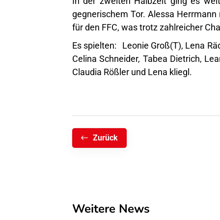
In der zweiten Halbzeit ging es wei
gegnerischem Tor. Alessa Herrmann n
für den FFC, was trotz zahlreicher C
Es spielten: Leonie Groß(T), Lena Rä
Celina Schneider, Tabea Dietrich, Le
Claudia Rößler und Lena kliegl.
Zurück
Weitere News