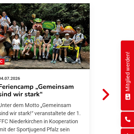
Mitglied werden!
FC
FFC
04.07.2026
26.06.2026
Feriencamp „Gemeinsam
Informat
sind wir stark“
Hitzelag
Unter dem Motto „Gemeinsam sind
Aufgrund d
wir stark!“ veranstaltete der 1. FFC
Temperatur
Niederkirchen in Kooperation mit
Verantwort
der Sportjugend Pfalz sein
unserer Mit