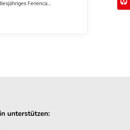
diesjähriges Ferienca…
entschiede
Kurse
,…
n unterstützen: