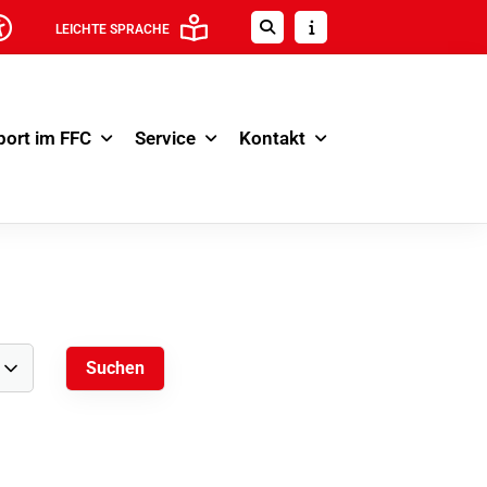
LEICHTE SPRACHE
port im FFC
Service
Kontakt