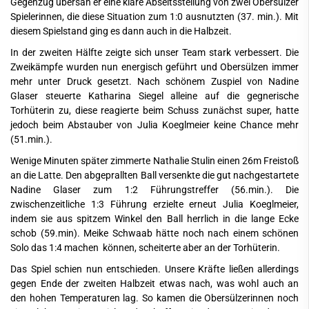
Gegenzug übersah er eine klare Abseitsstellung von zwei Obersülzer
Spielerinnen, die diese Situation zum 1:0 ausnutzten (37. min.). Mit
diesem Spielstand ging es dann auch in die Halbzeit.
In der zweiten Hälfte zeigte sich unser Team stark verbessert. Die
Zweikämpfe wurden nun energisch geführt und Obersülzen immer
mehr unter Druck gesetzt. Nach schönem Zuspiel von Nadine
Glaser steuerte Katharina Siegel alleine auf die gegnerische
Torhüterin zu, diese reagierte beim Schuss zunächst super, hatte
jedoch beim Abstauber von Julia Koeglmeier keine Chance mehr
(51.min.).
Wenige Minuten später zimmerte Nathalie Stulin einen 26m Freistoß
an die Latte. Den abgeprallten Ball versenkte die gut nachgestartete
Nadine Glaser zum 1:2 Führungstreffer (56.min.). Die
zwischenzeitliche 1:3 Führung erzielte erneut Julia Koeglmeier,
indem sie aus spitzem Winkel den Ball herrlich in die lange Ecke
schob (59.min). Meike Schwaab hätte noch nach einem schönen
Solo das 1:4 machen können, scheiterte aber an der Torhüterin.
Das Spiel schien nun entschieden. Unsere Kräfte ließen allerdings
gegen Ende der zweiten Halbzeit etwas nach, was wohl auch an
den hohen Temperaturen lag. So kamen die Obersülzerinnen noch