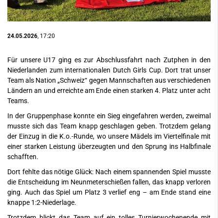
24.05.2026
, 17:20
Für unsere U17 ging es zur Abschlussfahrt nach Zutphen in den
Niederlanden zum internationalen Dutch Girls Cup. Dort trat unser
Team als Nation „Schweiz“ gegen Mannschaften aus verschiedenen
Ländern an und erreichte am Ende einen starken 4. Platz unter acht
Teams.
In der Gruppenphase konnte ein Sieg eingefahren werden, zweimal
musste sich das Team knapp geschlagen geben. Trotzdem gelang
der Einzug in die K.o.-Runde, wo unsere Mädels im Viertelfinale mit
einer starken Leistung überzeugten und den Sprung ins Halbfinale
schafften.
Dort fehlte das nötige Glück: Nach einem spannenden Spiel musste
die Entscheidung im Neunmeterschießen fallen, das knapp verloren
ging. Auch das Spiel um Platz 3 verlief eng – am Ende stand eine
knappe 1:2-Niederlage.
Trotzdem blickt das Team auf ein tolles Turnierwochenende mit