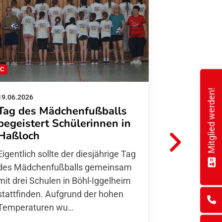
FC
FFC
Mitglied werden!
19.06.2026
01.06.2026
Tag des Mädchenfußballs
Danke d
begeistert Schülerinnen in
FFC Jugendl
Haßloch
Hoffmann u
Eigentlich sollte der diesjährige Tag
Thomas Fo
des Mädchenfußballs gemeinsam
den 30.05. 
mit drei Schulen in Böhl-Iggelheim
Nationalma
stattfinden. Aufgrund der hohen
Finnla…
Temperaturen wu…