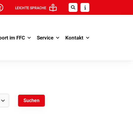
LEICHTE SPRACHE
port im FFC
Service
Kontakt