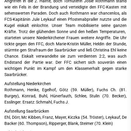
Angriffen in die 2. Hälfte, doch Torhüterin Josie Rothmann stand
wie ein Fels in der Brandung und verteidigte den FFC-Kasten mit
sehenswerten Paraden. Doch auch Rothmann war chancenlos, als
FCS-Kapitänin Jule Leykauf einen Pfostenabpraller nutzte und die
Kugel eiskalt einlochte. Unser Team mobilisierte seine ganzen
Kräfte. Trotz der glühenden Sonne und den heißen Temperaturen,
starteten unsere Niederkirchener Frauen weitere Angriffe. Die Uhr
tickte gegen den FFC, doch Marie-Kristin Müller, Heldin der Stunde,
stürmte gen Strafraum der Saarbrücker und ließ Christina Ehl keine
Chance. Eiskalt verwandelte sie zum verdienten 2:2, was auch
Endstand der Partie war. Der FFC sichert sich souverän einen
wichtigen Punkt im Kampf um den Klassenerhalt gegen starke
Saarbrücker.
Aufstellung Niederkirchen
Rothmann, Henke, Egelhof, Götz (59. Müller), Fuchs Ch. (81.
Burgey), Konrad, Buhl, Hünerfauth, Schlee, Stulin (70. Becker),
Esslinger. Ersatz: Schmahl, Fuchs J.
Aufstellung Saarbrücken
Ehl, Dörr, Mc Kibben, Franz, Mayer, Kiczka (54. Tröster), Leykauf, De
Backer (60. Thompson), Ripperger, Blank, Steimer (70. Klein)