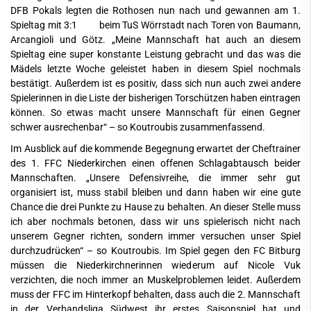
DFB Pokals legten die Rothosen nun nach und gewannen am 1.
Spieltag mit 3:1 beim TuS Wörrstadt nach Toren von Baumann,
Arcangioli und Götz. „Meine Mannschaft hat auch an diesem
Spieltag eine super konstante Leistung gebracht und das was die
Mädels letzte Woche geleistet haben in diesem Spiel nochmals
bestätigt. Außerdem ist es positiv, dass sich nun auch zwei andere
Spielerinnen in die Liste der bisherigen Torschützen haben eintragen
können. So etwas macht unsere Mannschaft für einen Gegner
schwer ausrechenbar“ – so Koutroubis zusammenfassend.
Im Ausblick auf die kommende Begegnung erwartet der Cheftrainer
des 1. FFC Niederkirchen einen offenen Schlagabtausch beider
Mannschaften. „Unsere Defensivreihe, die immer sehr gut
organisiert ist, muss stabil bleiben und dann haben wir eine gute
Chance die drei Punkte zu Hause zu behalten. An dieser Stelle muss
ich aber nochmals betonen, dass wir uns spielerisch nicht nach
unserem Gegner richten, sondern immer versuchen unser Spiel
durchzudrücken“ – so Koutroubis. Im Spiel gegen den FC Bitburg
müssen die Niederkirchnerinnen wiederum auf Nicole Vuk
verzichten, die noch immer an Muskelproblemen leidet. Außerdem
muss der FFC im Hinterkopf behalten, dass auch die 2. Mannschaft
in der Verbandsliga Südwest ihr erstes Saisonspiel hat und