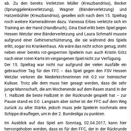
ab. Zu den bereits Verletzten Müller (Kreuzbandriss), Becker
(Sprunggelenksverletzung), Wagner (Bänderverletzung) und
Hatzenbühler (Kreuzbandriss), gesellen sich nach dem 15. Spieltag
noch weitere Kameradinnen dazu. Vanessa Erbes verletzte sich im
Training an der Hand (Handbruch), Gina Eisel erlitt beim Spiel gegen
Hessen Wetzlar eine Bänderverletzung und Laura Schmahl musste
aufgrund einer Gehirnerschütterung, die sie während des Spiels
erlitt, sogar ins Krankenhaus. Als wäre das nicht schon genug, steht
neben einer bereits rot-gesperrten Spielerin nun auch Kristin Götz
nach einer roten Karte im vergangenen Spiel nicht zur Verfügung.
Der 15. Spieltag war nicht nur aufgrund der vielen Ausfälle ein
gebrauchter Tag für den FFC – das Spiel gegen den FSV Hessen
Wetzlar verloren die Niederkirchnerinnen mit 0:2 vor heimischer
Kulisse. Trotz alle dem muss hier gesagt werden, dass die sehr
junge Mannschaft, die am Wochenende auf dem Rasen stand in der
1. Halbzeit die beste Halbzeit in der Rückrunde gespielt hat – zur
Pause stand es 0:0. Langsam aber sicher ist der FFC auf dem Weg
zurück zu alter Stärke, jedoch muss jede Spielerin nochmals eine
Schippe drauflegen, um in der 2. Bundesliga zu punkten.
Im Ausblick auf das Spiel am Sonntag, 02.04.2017, kann hier
hervorgehoben werden, dass es für den FFC, der in der Rückrunde