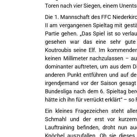
Toren nach vier Siegen, einem Unents
Die 1. Mannschaft des FFC Niederki
II am vergangenen Spieltag mit gest
Partie gehen. „Das Spiel ist so verla
gesehen war das eine sehr gute 
Koutroubis seine Elf. Im kommenden 
keinen Millimeter nachzulassen – a
dominanter auftreten, um aus dem Di
anderen Punkt entführen und auf de
irgendjemand vor der Saison gesagt h
Bundesliga nach dem 6. Spieltag be
hätte ich ihn für verrückt erklärt“ – 
Ein kleines Fragezeichen steht all
Schmahl und der erst vor kurzem 
Lauftraining befinden, droht nun a
Knöchel auszufallen. Ob sie diese