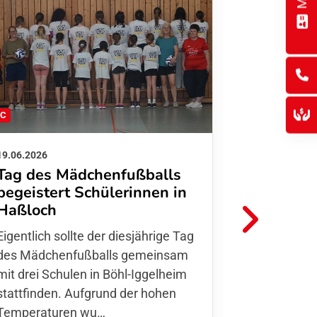
FC
FFC
19.06.2026
01.06.2026
Tag des Mädchenfußballs
Danke d
begeistert Schülerinnen in
FFC Jugendl
Haßloch
Hoffmann u
Eigentlich sollte der diesjährige Tag
Thomas Fo
des Mädchenfußballs gemeinsam
den 30.05. 
mit drei Schulen in Böhl-Iggelheim
Nationalma
stattfinden. Aufgrund der hohen
Finnla…
Temperaturen wu…