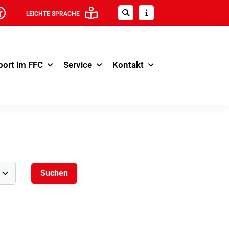
LEICHTE SPRACHE
port im FFC
Service
Kontakt