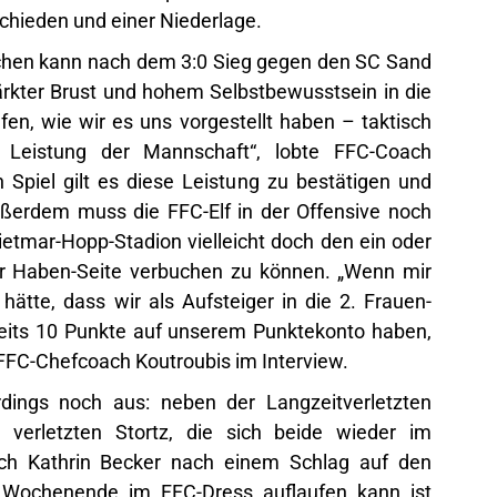
chieden und einer Niederlage.
rchen kann nach dem 3:0 Sieg gegen den SC Sand
ärkter Brust und hohem Selbstbewusstsein in die
ufen, wie wir es uns vorgestellt haben – taktisch
Leistung der Mannschaft“, lobte FFC-Coach
Spiel gilt es diese Leistung zu bestätigen und
ußerdem muss die FFC-Elf in der Offensive noch
etmar-Hopp-Stadion vielleicht doch den ein oder
r Haben-Seite verbuchen zu können. „Wenn mir
ätte, dass wir als Aufsteiger in die 2. Frauen-
reits 10 Punkte auf unserem Punktekonto haben,
so FFC-Chefcoach Koutroubis im Interview.
erdings noch aus: neben der Langzeitverletzten
verletzten Stortz, die sich beide wieder im
uch Kathrin Becker nach einem Schlag auf den
s Wochenende im FFC-Dress auflaufen kann ist