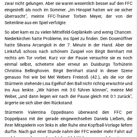
zwar nicht gelungen. Aber sie waren wesentlich besser auf den FFC
eingestellt als noch im Sommer. „Im Hinspiel hatten wir sie sicher
überrascht", meinte FFC-Trainer Torben Meyer, der von der
Seitenlinie aus ein Spiel verfolgte.
So aber kam es zu vielen Mittelfeld-Geplänkeln und wenig Chancen.
Niederkirchen hatte Probleme, ins Spiel zu finden. Den Dosenöffner
hatte Silvana Arcangioli in der 7. Minute in der Hand. Aber der
Linksfuß schoss nach schönem Zuspiel von Birgit Bernhart mit
rechts am Tor vorbei. Kurz vor der Pause versuchte sie es noch
einmal selbst, scheiterte aber erneut an Duisburgs Torhüterin
Christina Bellinghoven. Birgit Bernhart stand in dieser Szene
genauso frei wie bei Mel Webers Freistoß (42.), als die vor der
Stürmerin stehende Lisa Egelhof den Ball nicht richtig erwischte und
ins Aus lenkte. „Wir hätten mit 3:0 führen können", meinte Mel
Weber, „und dann liegen wir nach der Pause gleich mit 0:1 zurück",
ärgerte sie sich über den Rückstand.
Stürmerin Valentina Oppedisano überwand den FFC per
Doppelpass mit der gerade eingewechselten Daniela Ließem, die
ihrer Mitspielerin von links in aller Ruhe eine Kopfball-Vorlage liefern
durfte. Nach gut einer Stunde nahm der FFC wieder mehr Fahrt auf