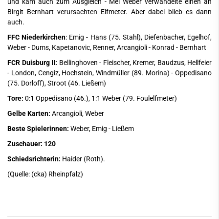
und kam auch zum Ausgleich - Mel Weber verwandelte einen an
Birgit Bernhart verursachten Elfmeter. Aber dabei blieb es dann
auch.
FFC Niederkirchen
: Emig - Hans (75. Stahl), Diefenbacher, Egelhof,
Weber - Dums, Kapetanovic, Renner, Arcangioli - Konrad - Bernhart
FCR Duisburg II:
Bellinghoven - Fleischer, Kremer, Baudzus, Hellfeier
- London, Cengiz, Hochstein, Windmüller (89. Morina) - Oppedisano
(75. Dorloff), Stroot (46. Ließem)
Tore:
0:1 Oppedisano (46.), 1:1 Weber (79. Foulelfmeter)
Gelbe Karten:
Arcangioli, Weber
Beste Spielerinnen:
Weber, Emig - Ließem
Zuschauer: 120
Schiedsrichterin:
Haider (Roth).
(Quelle: (cka) Rheinpfalz)