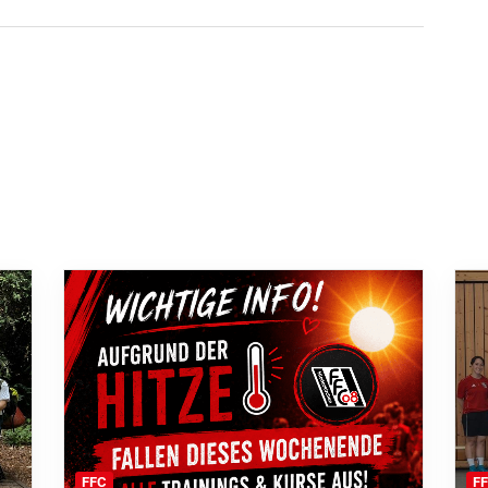
F
FFC