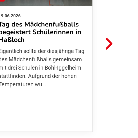
19.06.2026
01.06.2026
Tag des Mädchenfußballs
Danke d
begeistert Schülerinnen in
FFC Jugendl
Haßloch
Hoffmann u
Eigentlich sollte der diesjährige Tag
Thomas Fo
des Mädchenfußballs gemeinsam
den 30.05. 
mit drei Schulen in Böhl-Iggelheim
Nationalma
stattfinden. Aufgrund der hohen
Finnla…
Temperaturen wu…