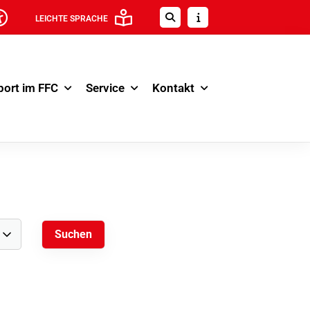
LEICHTE SPRACHE
port im FFC
Service
Kontakt