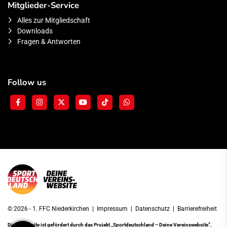
Mitglieder-Service
Alles zur Mitgliedschaft
Downloads
Fragen & Antworten
Follow us
© 2026 - 1. FFC Niederkirchen |
Impressum
|
Datenschutz
|
Barrierefreiheit
Diese Website ist gefördert durch das Projekt
„Sportdeutschland – Deine Vereinswebsite”
,