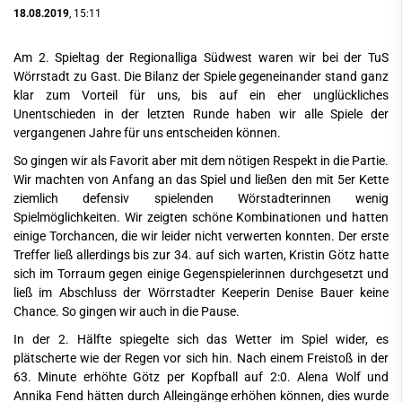
18.08.2019
, 15:11
Am 2. Spieltag der Regionalliga Südwest waren wir bei der TuS
Wörrstadt zu Gast. Die Bilanz der Spiele gegeneinander stand ganz
klar zum Vorteil für uns, bis auf ein eher unglückliches
Unentschieden in der letzten Runde haben wir alle Spiele der
vergangenen Jahre für uns entscheiden können.
So gingen wir als Favorit aber mit dem nötigen Respekt in die Partie.
Wir machten von Anfang an das Spiel und ließen den mit 5er Kette
ziemlich defensiv spielenden Wörstadterinnen wenig
Spielmöglichkeiten. Wir zeigten schöne Kombinationen und hatten
einige Torchancen, die wir leider nicht verwerten konnten. Der erste
Treffer ließ allerdings bis zur 34. auf sich warten, Kristin Götz hatte
sich im Torraum gegen einige Gegenspielerinnen durchgesetzt und
ließ im Abschluss der Wörrstadter Keeperin Denise Bauer keine
Chance. So gingen wir auch in die Pause.
In der 2. Hälfte spiegelte sich das Wetter im Spiel wider, es
plätscherte wie der Regen vor sich hin. Nach einem Freistoß in der
63. Minute erhöhte Götz per Kopfball auf 2:0. Alena Wolf und
Annika Fend hätten durch Alleingänge erhöhen können, dies wurde