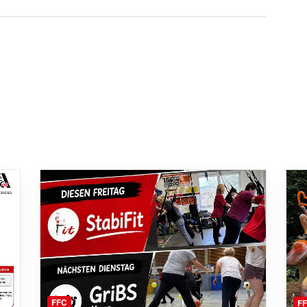
FFC
F