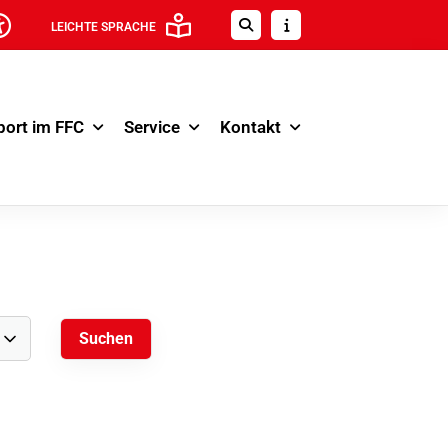
LEICHTE SPRACHE
port im FFC
Service
Kontakt