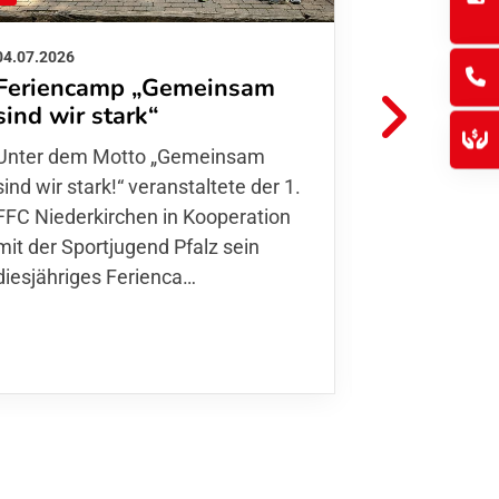
04.07.2026
26.06.2026
Feriencamp „Gemeinsam
Informat
sind wir stark“
Hitzelag
Unter dem Motto „Gemeinsam sind
Aufgrund d
wir stark!“ veranstaltete der 1. FFC
Temperatur
Niederkirchen in Kooperation mit
Verantwort
der Sportjugend Pfalz sein
unserer Mit
diesjähriges Ferienca…
entschiede
Kurse
,…