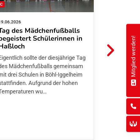
FC
FFC
19.06.2026
01.06.2026
Tag des Mädchenfußballs
Danke d
begeistert Schülerinnen in
Mitglied werden!
FFC Jugendl
Haßloch
Hoffmann u
Eigentlich sollte der diesjährige Tag
Thomas Fo
des Mädchenfußballs gemeinsam
den 30.05. 
mit drei Schulen in Böhl-Iggelheim
Nationalma
stattfinden. Aufgrund der hohen
Finnla…
Temperaturen wu…