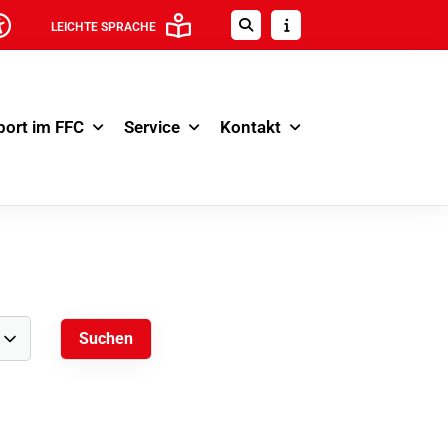
LEICHTE SPRACHE
port im FFC
Service
Kontakt