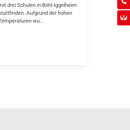
mit drei Schulen in Böhl-Iggelheim
Nationalma
stattfinden. Aufgrund der hohen
Finnla…
Temperaturen wu…