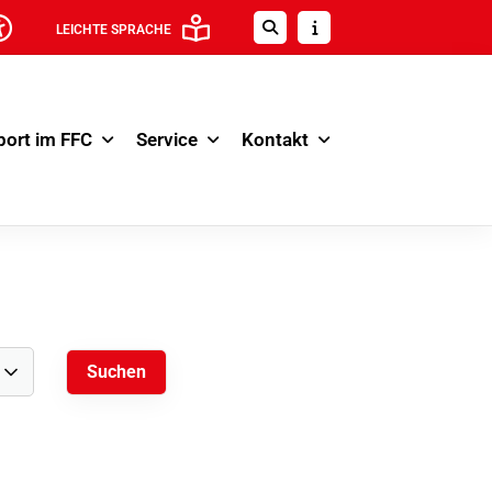
LEICHTE SPRACHE
port im FFC
Service
Kontakt