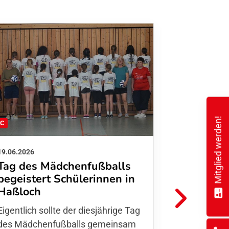
Mitglied werden!
FC
FFC
19.06.2026
01.06.2026
Tag des Mädchenfußballs
Danke d
begeistert Schülerinnen in
FFC Jugendl
Haßloch
Hoffmann u
Eigentlich sollte der diesjährige Tag
Thomas Fo
des Mädchenfußballs gemeinsam
den 30.05. 