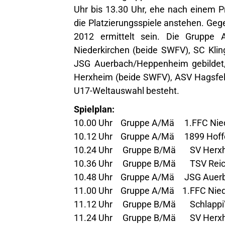
Uhr bis 13.30 Uhr, ehe nach einem Pr
die Platzierungsspiele anstehen. Ge
2012 ermittelt sein. Die Gruppe
Niederkirchen (beide SWFV), SC Kli
JSG Auerbach/Heppenheim gebildet,
Herxheim (beide SWFV), ASV Hagsfeld
U17-Weltauswahl besteht.
Spielplan:
10.00 Uhr Gruppe A/Mä 1.FFC Nied
10.12 Uhr Gruppe A/Mä 1899 Hoffe
10.24 Uhr Gruppe B/Mä SV Herxhei
10.36 Uhr Gruppe B/Mä TSV Reich
10.48 Uhr Gruppe A/Mä JSG Auerba
11.00 Uhr Gruppe A/Mä 1.FFC Niede
11.12 Uhr Gruppe B/Mä Schlappi’s
11.24 Uhr Gruppe B/Mä SV Herxhe