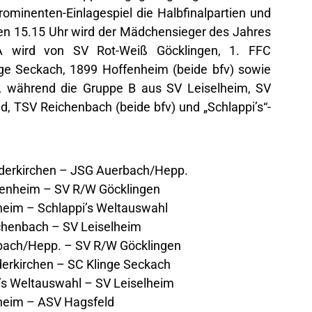
ominenten-Einlagespiel die Halbfinalpartien und
gen 15.15 Uhr wird der Mädchensieger des Jahres
 A wird von SV Rot-Weiß Göcklingen, 1. FFC
nge Seckach, 1899 Hoffenheim (beide bfv) sowie
 während die Gruppe B aus SV Leiselheim, SV
, TSV Reichenbach (beide bfv) und „Schlappi’s“-
erkirchen – JSG Auerbach/Hepp.
nheim – SV R/W Göcklingen
m – Schlappi’s Weltauswahl
enbach – SV Leiselheim
ch/Hepp. – SV R/W Göcklingen
rkirchen – SC Klinge Seckach
 Weltauswahl – SV Leiselheim
im – ASV Hagsfeld