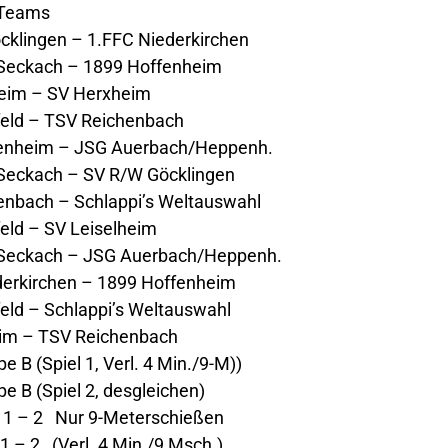
n Teams
lingen – 1.FFC Niederkirchen
Seckach – 1899 Hoffenheim
eim – SV Herxheim
ld – TSV Reichenbach
enheim – JSG Auerbach/Heppenh.
eckach – SV R/W Göcklingen
bach – Schlappi’s Weltauswahl
ld – SV Leiselheim
Seckach – JSG Auerbach/Heppenh.
rkirchen – 1899 Hoffenheim
d – Schlappi’s Weltauswahl
m – TSV Reichenbach
 B (Spiel 1, Verl. 4 Min./9-M))
e B (Spiel 2, desgleichen)
el 1 – 2 Nur 9-Meterschießen
1 – 2 (Verl. 4 Min./9 Msch.)