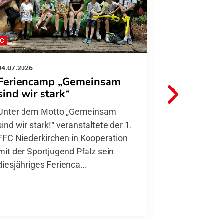
FC
FFC
04.07.2026
26.06.2026
Feriencamp „Gemeinsam
Informat
sind wir stark“
Hitzelag
Unter dem Motto „Gemeinsam sind
Aufgrund d
wir stark!“ veranstaltete der 1. FFC
Temperatur
Niederkirchen in Kooperation mit
Verantwort
der Sportjugend Pfalz sein
unserer Mit
diesjähriges Ferienca…
entschiede
Kurse
,…