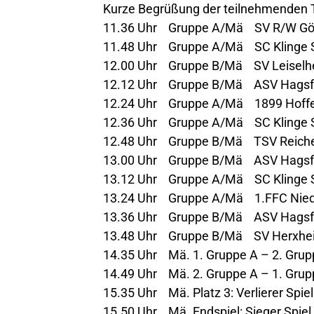
Kurze Begrüßung der teilnehmende
11.36 Uhr Gruppe A/Mä SV R/W Göck
11.48 Uhr Gruppe A/Mä SC Klinge 
12.00 Uhr Gruppe B/Mä SV Leiselh
12.12 Uhr Gruppe B/Mä ASV Hagsfe
12.24 Uhr Gruppe A/Mä 1899 Hoff
12.36 Uhr Gruppe A/Mä SC Klinge S
12.48 Uhr Gruppe B/Mä TSV Reichen
13.00 Uhr Gruppe B/Mä ASV Hagsfe
13.12 Uhr Gruppe A/Mä SC Klinge 
13.24 Uhr Gruppe A/Mä 1.FFC Niede
13.36 Uhr Gruppe B/Mä ASV Hagsfel
13.48 Uhr Gruppe B/Mä SV Herxhei
14.35 Uhr Mä. 1. Gruppe A – 2. Gruppe
14.49 Uhr Mä. 2. Gruppe A – 1. Grupp
15.35 Uhr Mä. Platz 3: Verlierer Spi
15.50 Uhr Mä. Endspiel: Sieger Spiel 