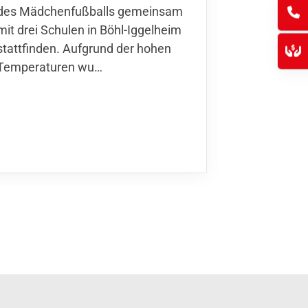
des Mädchenfußballs gemeinsam
den 30.05. 
mit drei Schulen in Böhl-Iggelheim
Nationalma
stattfinden. Aufgrund der hohen
Finnla…
Temperaturen wu…