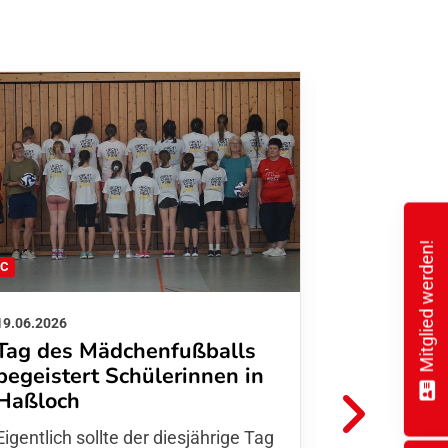
Mitglied werden!
FC
FFC
19.06.2026
01.06.2026
Tag des Mädchenfußballs
Danke d
begeistert Schülerinnen in
FFC Jugendl
Haßloch
Hoffmann u
Eigentlich sollte der diesjährige Tag
Thomas Fo