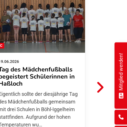
FC
FFC
Mitglied werden!
19.06.2026
01.06.2026
Tag des Mädchenfußballs
Danke d
begeistert Schülerinnen in
FFC Jugendl
Haßloch
Hoffmann u
Eigentlich sollte der diesjährige Tag
Thomas Fo
des Mädchenfußballs gemeinsam
den 30.05. 
mit drei Schulen in Böhl-Iggelheim
Nationalma
stattfinden. Aufgrund der hohen
Finnla…
Temperaturen wu…