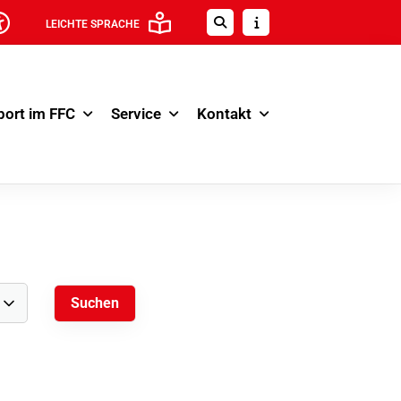
LEICHTE SPRACHE
port im FFC
Service
Kontakt