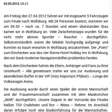
03.05.2012
, 08:23
Am Freitag den 27.04.2012 fuhren wir mit insgesamt 5 Fahrzeugen
zum Finale nach Wolfsburg. Mit 28 Personen besetzt, starteten wir
um 09.30 – nach ca. 7 Stunden und einem überstanden Stau
kamen wir in Wolfsburg an. Viele Zwischenstopps wurden für die
nicht mehr aktiven Sportler – Raucher – durchgeführt.
Selbstverständlich waren die Mädels hochgradig aufgeregt und
konnten es kaum erwarten in Wolfsburg anzukommen. Der „Point“
zum Einchecken war das vier Sterne Hotel Holiday Inn in Wolfsburg,
den wir Dank moderner Navigationshilfen problemlos fanden.
Nach dem Einchecken fuhren die Eltern, Anhänger und Fans zu ihrer
Unterkunft – Alle gemeinsam trafen wir uns zur Auslosung und
abendlichem Buffet in der VIP (Very Important Pfälzer) – Longe der
Volkswagen Arena.
Die Auslosung wurde durch einen Spieler der ersten Mannschaft
und der Frauenmannschaft zusammen mit dem Maskottchen
„Wölfi“ durchgeführt. Unsere Gegner in der Vorrunde des Finales
hießen TSV Crailsheim und Rot – Weiss – Rehme. Im Anschluß
daran erfolgte noch eine Stadionführung für die Mannschaften.