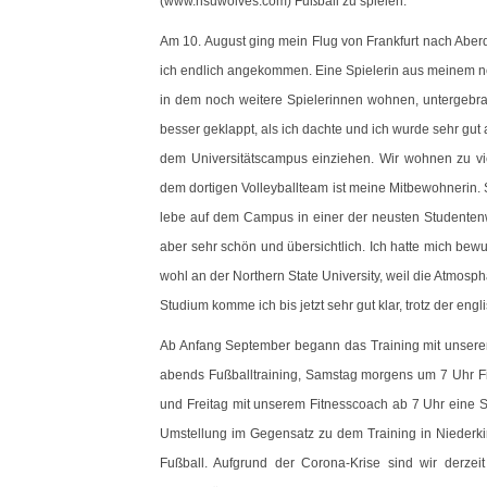
(www.nsuwolves.com) Fußball zu spielen.
Am 10. August ging mein Flug von Frankfurt nach Abe
ich endlich angekommen. Eine Spielerin aus meinem n
in dem noch weitere Spielerinnen wohnen, untergebrac
besser geklappt, als ich dachte und ich wurde sehr g
dem Universitätscampus einziehen. Wir wohnen zu vie
dem dortigen Volleyballteam ist meine Mitbewohnerin. S
lebe auf dem Campus in einer der neusten Studentenwo
aber sehr schön und übersichtlich. Ich hatte mich bewu
wohl an der Northern State University, weil die Atmosphä
Studium komme ich bis jetzt sehr gut klar, trotz der eng
Ab Anfang September begann das Training mit unseren
abends Fußballtraining, Samstag morgens um 7 Uhr Fi
und Freitag mit unserem Fitnesscoach ab 7 Uhr eine St
Umstellung im Gegensatz zu dem Training in Niederkirc
Fußball. Aufgrund der Corona-Krise sind wir derzeit