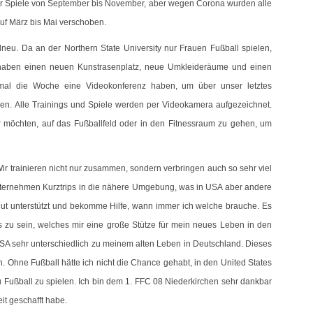
ir Spiele von September bis November, aber wegen Corona wurden alle
auf März bis Mai verschoben.
lneu. Da an der Northern State University nur Frauen Fußball spielen,
r haben einen neuen Kunstrasenplatz, neue Umkleideräume und einen
mal die Woche eine Videokonferenz haben, um über unser letztes
chen. Alle Trainings und Spiele werden per Videokamera aufgezeichnet.
 möchten, auf das Fußballfeld oder in den Fitnessraum zu gehen, um
ir trainieren nicht nur zusammen, sondern verbringen auch so sehr viel
ternehmen Kurztrips in die nähere Umgebung, was in USA aber andere
gut unterstützt und bekomme Hilfe, wann immer ich welche brauche. Es
ms zu sein, welches mir eine große Stütze für mein neues Leben in den
SA sehr unterschiedlich zu meinem alten Leben in Deutschland. Dieses
 Ohne Fußball hätte ich nicht die Chance gehabt, in den United States
u Fußball zu spielen. Ich bin dem 1. FFC 08 Niederkirchen sehr dankbar
it geschafft habe.