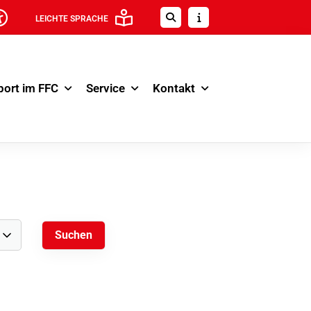
LEICHTE SPRACHE
port im FFC
Service
Kontakt