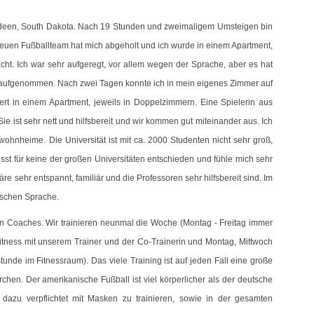
rdeen, South Dakota. Nach 19 Stunden und zweimaligem Umsteigen bin
euen Fußballteam hat mich abgeholt und ich wurde in einem Apartment,
ht. Ich war sehr aufgeregt, vor allem wegen der Sprache, aber es hat
ut aufgenommen. Nach zwei Tagen konnte ich in mein eigenes Zimmer auf
rt in einem Apartment, jeweils in Doppelzimmern. Eine Spielerin aus
ie ist sehr nett und hilfsbereit und wir kommen gut miteinander aus. Ich
hnheime. Die Universität ist mit ca. 2000 Studenten nicht sehr groß,
sst für keine der großen Universitäten entschieden und fühle mich sehr
re sehr entspannt, familiär und die Professoren sehr hilfsbereit sind. Im
lischen Sprache.
 Coaches. Wir trainieren neunmal die Woche (Montag - Freitag immer
tness mit unserem Trainer und der Co-Trainerin und Montag, Mittwoch
unde im Fitnessraum). Das viele Training ist auf jeden Fall eine große
hen. Der amerikanische Fußball ist viel körperlicher als der deutsche
 dazu verpflichtet mit Masken zu trainieren, sowie in der gesamten