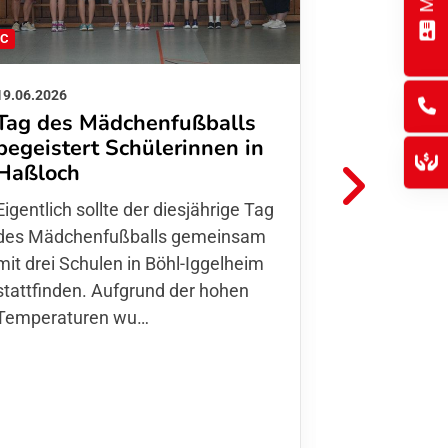
FC
FFC
19.06.2026
01.06.2026
Tag des Mädchenfußballs
Danke d
begeistert Schülerinnen in
FFC Jugendl
Haßloch
Hoffmann u
Eigentlich sollte der diesjährige Tag
Thomas Fo
des Mädchenfußballs gemeinsam
den 30.05. 
mit drei Schulen in Böhl-Iggelheim
Nationalma
stattfinden. Aufgrund der hohen
Finnla…
Temperaturen wu…