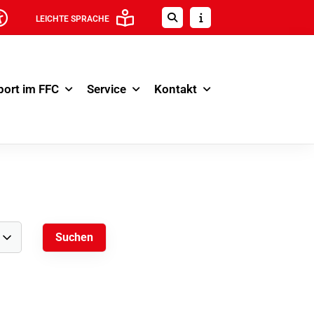
LEICHTE SPRACHE
port im FFC
Service
Kontakt