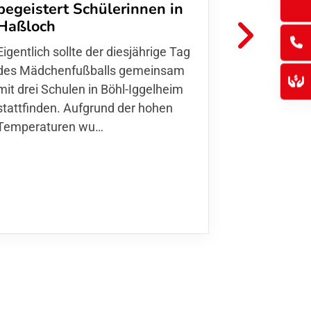
begeistert Schülerinnen in
FFC Jugendl
Haßloch
Hoffmann u
Eigentlich sollte der diesjährige Tag
Thomas Fo
des Mädchenfußballs gemeinsam
den 30.05. 
mit drei Schulen in Böhl-Iggelheim
Nationalma
stattfinden. Aufgrund der hohen
Finnla…
Temperaturen wu…