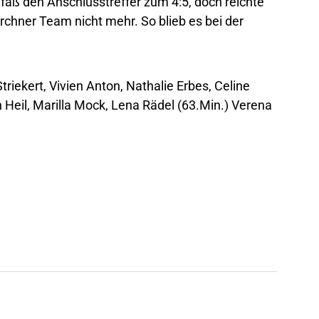
hfaß den Anschlusstreffer zum 4:5, doch reichte
rchner Team nicht mehr. So blieb es bei der
triekert, Vivien Anton, Nathalie Erbes, Celine
n Heil, Marilla Mock, Lena Rädel (63.Min.) Verena