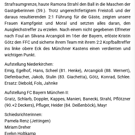
Strafraumgrenze, haute Ramona Strahl den Ball in die Maschen der
Gastgeberinnen (59.). Trotz ungerechtfertigtem Freistoß und der
daraus resultierenden 2:1 Führung für die Gäste, zeigten unsere
Frauen Kampfgeist und Moral und setzten alles daran, den
Ausgleichstreffer zu erzielen. Nach einem nicht gegebenen Elfmeter
nach Foul an Silvana Arcangioli im 16er der Bayern, erlöste Kristin
Götz den FFC und sicherte ihrem Team mit ihrem 2:2 Kopfballtreffer
ins linke obere Eck des Münchner Kastens einen verdienten und
wichtigen Punkt.
Aufstellung Niederkirchen:
Emig, Egelhof, Hans, Scheel (81. Henke), Arcangioli (88. Wernert),
Diefenbacher, Jakob, Stulin (83. Giachetta), Götz, Konrad, Schlee.
Ersatz: Diebold, Fols, Jahnke
Aufstellung FC Bayern München II:
Gratz, Schlarb, Doppler, Kappes, Manieri, Banecki, Strahl, Pflötzner
(90.+2 Deckers), Pfluger, Heider (84. Deißenböck), Mayr
Schiedsrichterinnen:
Pamela Renz (Jettingen)
Miriam Dreher
Evelyn Holtkamp