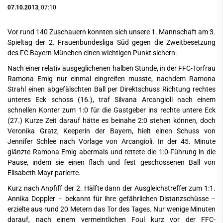
07.10.2013
, 07:10
Vor rund 140 Zuschauern konnten sich unsere 1. Mannschaft am 3.
Spieltag der 2. Frauenbundesliga Süd gegen die Zweitbesetzung
des FC Bayern München einen wichtigen Punkt sichern.
Nach einer relativ ausgeglichenen halben Stunde, in der FFC-Torfrau
Ramona Emig nur einmal eingreifen musste, nachdem Ramona
Strahl einen abgefälschten Ball per Direktschuss Richtung rechtes
unteres Eck schoss (16.), traf Silvana Arcangioli nach einem
schnellen Konter zum 1:0 für die Gastgeber ins rechte untere Eck
(27.) Kurze Zeit darauf hätte es beinahe 2:0 stehen können, doch
Veronika Gratz, Keeperin der Bayern, hielt einen Schuss von
Jennifer Schlee nach Vorlage von Arcangioli. In der 45. Minute
glänzte Ramona Emig abermals und rettete die 1:0-Führung in die
Pause, indem sie einen flach und fest geschossenen Ball von
Elisabeth Mayr parierte.
Kurz nach Anpfiff der 2. Hälfte dann der Ausgleichstreffer zum 1:1.
Annika Doppler – bekannt für ihre gefährlichen Distanzschüsse –
erzielte aus rund 20 Metern das Tor des Tages. Nur wenige Minuten
darauf, nach einem vermeintlichen Foul kurz vor der FFC-